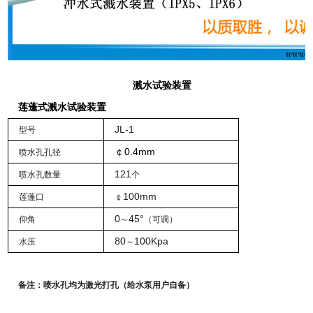
溅水试验装置
莲蓬式溅水试验装置
JL-1
型号
0.4mm
￠
喷水孔孔径
121
喷水孔数量
个
100mm
莲蓬口
￠
0
45°
仰角
～
（可调）
80
100Kpa
水压
～
备注：喷水孔均为激光打孔（给水泵用户自备）