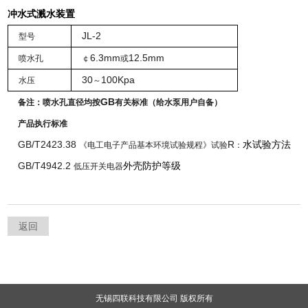
冲水式溅水装置
JL-2
型号
6.3mm
12.5mm
喷水孔
￠
或
30
100Kpa
水压
～
GB
备注：喷水孔直径均按
有关标准（给水泵用户自备）
产品执行标准
GB/T2423.38
R
水试验方法
《电工电子产品基本环境试验规程》试验
：
GB/T4942.2
外壳防护等级
低压开关电器
返回
无锡四联科技有限公司 版权所有