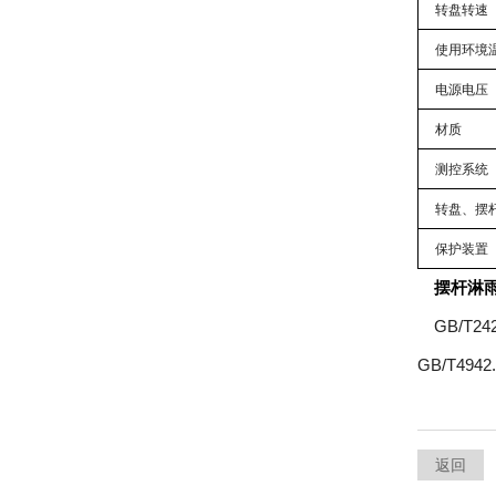
转盘转速
使用环境
电源电压
材质
测控系统
转盘、摆
保护装置
摆杆淋
GB/T24
GB/T4942
返回