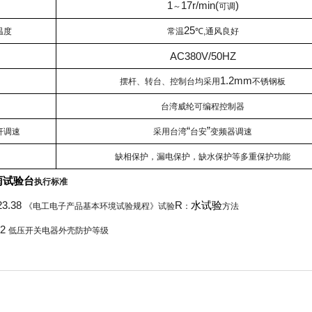
1
17r/min(
)
～
可调
25
温度
常温
℃
,
通风良好
AC380V/50HZ
1.2mm
摆杆、转台、控制台均采用
不锈钢板
台湾威纶可编程控制器
“
”
杆调速
采用台湾
台安
变频器调速
缺相保护，漏电保护，缺水保护等多重保护功能
雨试验台
执行标准
23.38
R
水试验
《电工电子产品基本环境试验规程》试验
：
方法
.2
低压开关电器外壳防护等级