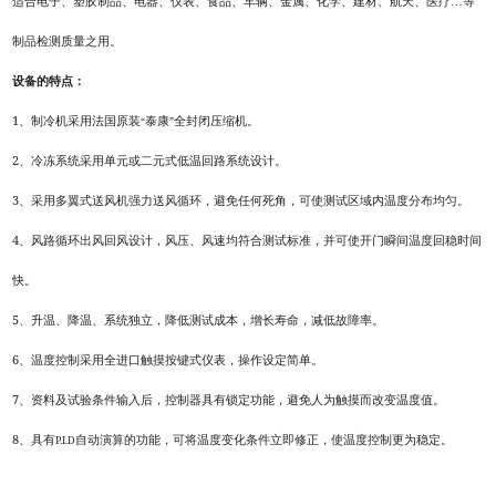
适合电子、塑胶制品、电器、仪表、食品、车辆、金属、化学、建材、航天、医疗…等
制品检测质量之用。
设备的特点：
1
、制冷机采用法国原装
“
泰康
”
全封闭压缩机。
2
、冷冻系统采用单元或二元式低温回路系统设计。
3
、采用多翼式送风机强力送风循环，避免任何死角，可使测试区域内温度分布均匀。
4
、风路循环出风回风设计，风压、风速均符合测试标准，并可使开门瞬间温度回稳时间
快。
5
、升温、降温、系统独立，降低测试成本，增长寿命，减低故障率。
6
、温度控制采用全进口触摸按键式仪表，操作设定简单。
7
、资料及试验条件输入后，控制器具有锁定功能，避免人为触摸而改变温度值。
8
、具有
P.I.D
自动演算的功能，可将温度变化条件立即修正，使温度控制更为稳定。