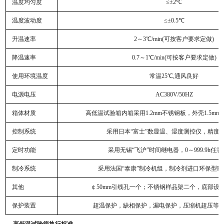
温度均匀度
≤±2℃
温度波动度
≤±0.5℃
升温速率
2
～3℃/min(可按客户要求定做)
降温速率
0.7
～1℃/min(可按客户要求定做)
使用环境温度
常温25℃,通风良好
电源电压
AC380V/50HZ
箱体材质
高低温试验箱内箱采用1.2mm不锈钢板，外壳1.5m
控制系统
采用日本“富士”数显温、湿度测控仪，精度：±
定时功能
采用无锡“飞沪”时间继电器，0～999.9h任
制冷系统
采用法国“泰康”制冷机组，制冷剂进口环保型R40
其他
￠50mm引线孔一个；不锈钢样品架二个，底部设
保护装置
超温保护，缺相保护，漏电保护，压缩机超压等